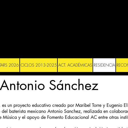
STARS 2026
CICLOS 2013-2025
ACT. ACADÉMICAS
RESIDENCIA
RECO
 Antonio Sánchez
 es un proyecto educativo creado por Maribel Torre y Eugenio El
o del baterista mexicano Antonio Sanchez, realizada en colabora
de Música y el apoyo de Fomento Educacional AC entre otras insti