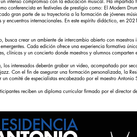
n intenso compromiso con la educación musical. Ha impartido tal
mo conferencista en festivales de prestigio como: El Modern Dru
icado gran parte de su trayectoria a la formación de jóvenes mús
 y encuentros internacionales. En este espíritu didáctico, en 202
, busca crear un ambiente de intercambio abierto con maestros i
os emergentes. Cada edición ofrece una experiencia formativa únic
es, clínicas y un concierto donde maestros y alumnos comparten 
a, los interesados deberán grabar un video, acompañado por secci
 jazz. Con el fin de asegurar una formación personalizada, la Re
or un comité de especialistas encabezado por el maestro Antonio
icipantes reciben un diploma curricular firmado por el director d