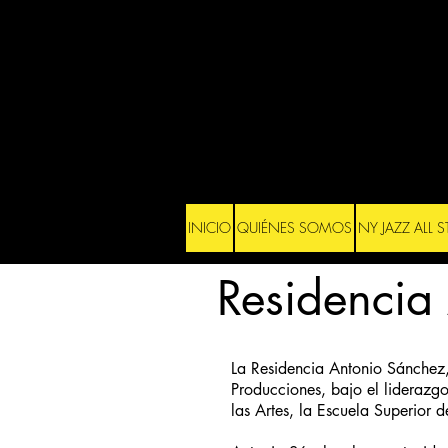
INICIO
QUIÉNES SOMOS
NY JAZZ ALL 
Residencia
La Residencia Antonio Sánchez,
Producciones, bajo el liderazg
las Artes, la Escuela Superior 