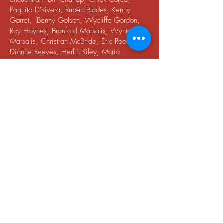
Paquito D'Rivera, Rubén Blades, Kenny
Garret, Benny Golson, Wycliffe Gordon,
Roy Haynes, Branford Marsalis, Wynton
Marsalis, Christian McBride, Eric Reed,
Dianne Reeves, Herlin Riley, Maria
Schneider, The Vanguard Jazz Orchestra,
Kurt Rosenwinkel y Wayne Shorter. Además
de participar en numerosos festivales
internacionales como el Monterey Jazz
Festival, Detroit Jazz Festival, Banff Music
Festival, International Montreal Jazz Festival,
iLoveJazz Festival en Brasil y el Festival de
Jazz en Valencia, España, por nombrar sólo
algunos.
El álbum
The Presidential Suite de Ted
Nash
, en el que participó Nadzela, ganó
un Grammy® en la categoría de Best Large
Jazz Ensamble en 2017.