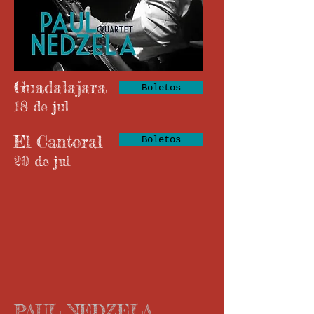
Guadalajara
Boletos
18 de jul
El Cantoral
Boletos
20 de jul
PAUL NEDZELA