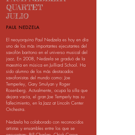
QUARTET
JULIO
PAUL NEDZELA
El neoyorquino Paul Nedzela es hoy en día
uno de los más importantes ejecutantes del
saxofón barítono en el universo musical del
jazz. En 2008, Nedzela se graduó de la
maestría en música en Juilliard School. Ha
sido alumno de los más destacados
saxofonistas del mundo como: Joe
Temperley, Gary Smulyan y Roger
Rosenberg. Actualmente, ocupa la silla que
dejara vacía, el gran Joe Temperly tras su
fallecimiento, en la Jazz at Lincoln Center
Orchestra.
Nedzela ha colaborado con reconocidos
artistas y ensambles entre los que se
encuentran: Bill Charlap, Chick Corea,